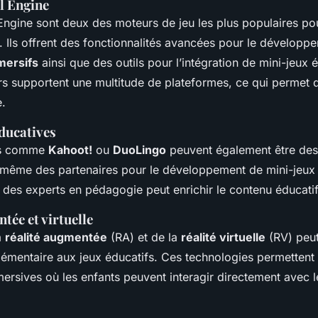
l Engine
Engine sont deux des moteurs de jeu les plus populaires pou
 Ils offrent des fonctionnalités avancées pour le développ
mersifs
ainsi que des outils pour l’intégration de mini-jeux 
rs supportent une multitude de plateformes, ce qui permet 
e.
ducatives
es comme
Kahoot!
ou
DuoLingo
peuvent également être des
u même des partenaires pour le développement de mini-jeux 
des experts en pédagogie peut enrichir le contenu éducatif
tée et virtuelle
la
réalité augmentée
(RA) et de la
réalité virtuelle
(RV) peut
émentaire aux jeux éducatifs. Ces technologies permettent
ersives où les enfants peuvent interagir directement avec 