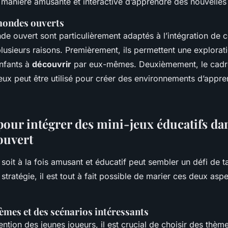
 manière amusante et interactive d’apprendre des nouvelle
 mondes ouverts
de ouvert sont particulièrement adaptés à l’intégration de 
lusieurs raisons. Premièrement, ils permettent une explorati
nfants à
découvrir
par eux-mêmes. Deuxièmement, le cadre
jeux peut être utilisé pour créer des environnements d’appre
pour intégrer des mini-jeux éducatifs da
ouvert
 soit à la fois amusant et éducatif peut sembler un défi de ta
tratégie, il est tout à fait possible de marier ces deux asp
hèmes et des scénarios intéressants
tention des jeunes joueurs, il est crucial de choisir des thèm