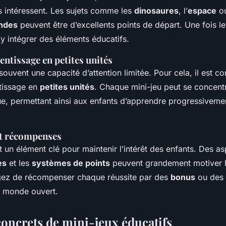
s intéressent. Les sujets comme les
dinosaures
, l’
espace
ou
endes
peuvent être d’excellents points de départ. Une fois le 
d’y intégrer des éléments éducatifs.
entissage en petites unités
souvent une capacité d’attention limitée. Pour cela, il est co
ntissage en
petites unités
. Chaque mini-jeu peut se concentr
ue, permettant ainsi aux enfants d’apprendre progressivemen
et récompenses
est un élément clé pour maintenir l’intérêt des enfants. Des
es
et les
systèmes de points
peuvent grandement motiver l
gez de récompenser chaque réussite par des
bonus
ou des 
le monde ouvert.
oncrets de mini-jeux éducatifs