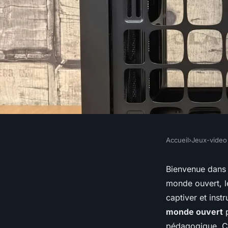
Accueil
›
Jeux-video
JEUX-VIDEO
Comment intégrer d
Bienvenue dans l
monde ouvert, l
éducatifs dans un j
captiver et inst
monde ouvert
p
pédagogique. Cet