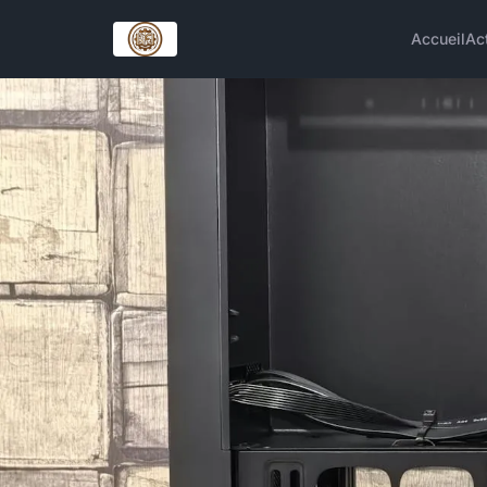
Accueil
Ac