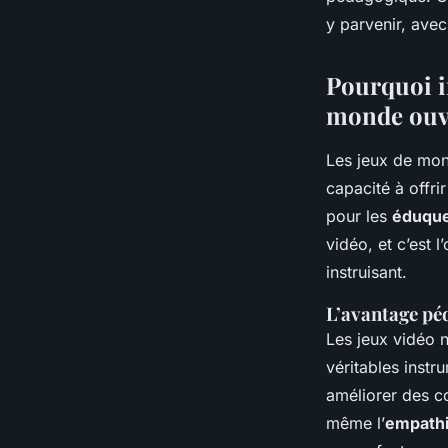
pour enfants?
y parvenir, ave
Juliette
•
17 septembre 2024
•
6 min de lecture
Pourquoi i
monde ouv
Les jeux de mond
capacité à offri
pour les
éduqu
vidéo, et c’est 
instruisant.
L’avantage pé
Les jeux vidéo n
véritables instr
améliorer des c
même l’
empath