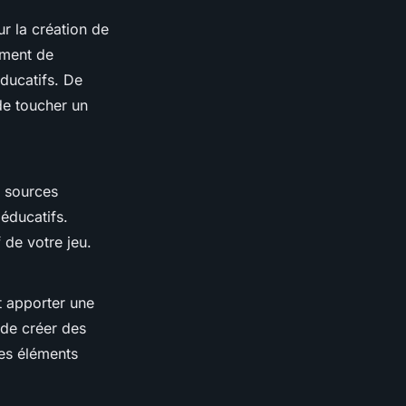
r la création de
ement de
éducatifs. De
de toucher un
 sources
éducatifs.
 de votre jeu.
 apporter une
 de créer des
les éléments