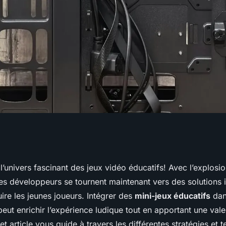
es mini-jeux
’univers fascinant des jeux vidéo éducatifs! Avec l’explosi
es développeurs se tournent maintenant vers des solutions 
eu de monde ouvert
ruire les jeunes joueurs. Intégrer des
mini-jeux éducatifs
dan
eut enrichir l’expérience ludique tout en apportant une vale
 article vous guide à travers les différentes stratégies et 