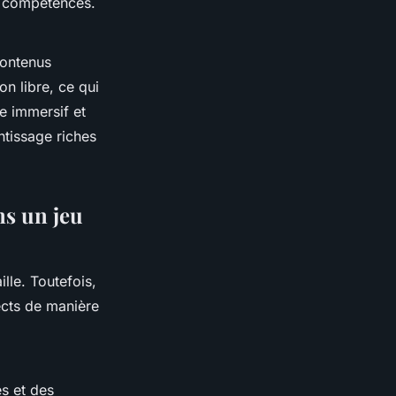
s compétences.
contenus
on libre, ce qui
 immersif et
ntissage riches
ns un jeu
ille. Toutefois,
ects de manière
es et des