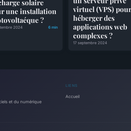
un serveur privé
charge solaire
virtuel (VPS) pou
r une installation
héberger des
tovoltaéque ?
applications web
ptembre 2024
6 min
complexes ?
17 septembre 2024
LIENS
Accueil
ciels et du numérique