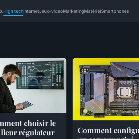
tu
High tech
Internet
Jeux-video
Marketing
Matériel
Smartphones
ment choisir le
Comment configu
lleur régulateur