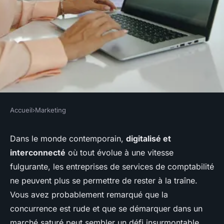
Accueil
›
Marketing
MARKETING
Comment les entreprises de
Dans le monde contemporain,
digitalisé et
interconnecté
où tout évolue à une vitesse
services de comptabilité
fulgurante, les entreprises de services de comptabilité
peuvent-elles utiliser le
ne peuvent plus se permettre de rester à la traîne.
marketing digital pour attirer
Vous avez probablement remarqué que la
des clients?
concurrence est rude et que se démarquer dans un
marché saturé peut sembler un défi insurmontable.