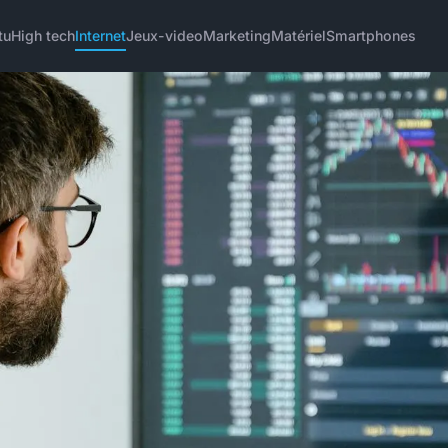
tu
High tech
Internet
Jeux-video
Marketing
Matériel
Smartphones