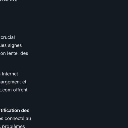
 crucial
ques signes
on lente, des
 Internet
chargement et
t.com offrent
tification des
tes connecté au
es problèmes