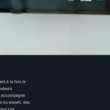
t à la fois le
outeurs
ous accompagne
e ou expert, des
plus ces