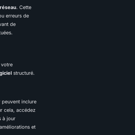
 réseau
. Cette
ou erreurs de
vant de
tuées.
 votre
iciel
structuré.
r peuvent inclure
ur cela, accédez
 à jour
améliorations et