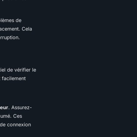
blèmes de
cacement. Cela
rruption.
l de vérifier le
 facilement
teur
. Assurez-
llumé. Ces
 de connexion