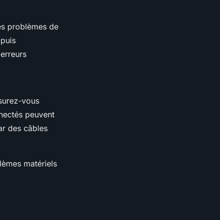
es problèmes de
 puis
 erreurs
surez-vous
nnectés peuvent
ar des câbles
blèmes matériels