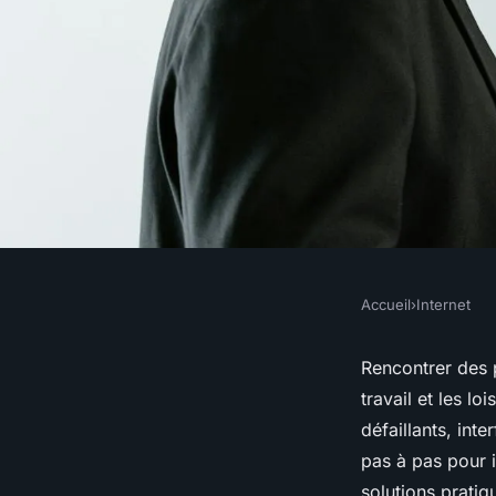
Accueil
›
Internet
INTERNET
Comment résoudre 
Rencontrer des p
travail et les l
connexion Internet 
défaillants, in
pas à pas pour 
solutions pratiq