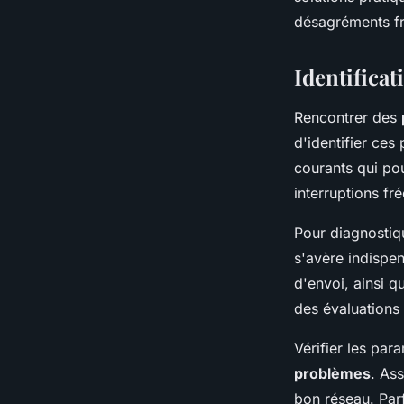
Juliette
•
9 octobre 2024
•
7 min de lecture
désagréments fre
Identifica
Rencontrer des
d'identifier ces
courants qui po
interruptions f
Pour diagnostiqu
s'avère indispen
d'envoi, ainsi 
des évaluations 
Vérifier les par
problèmes
. As
bon réseau. Par