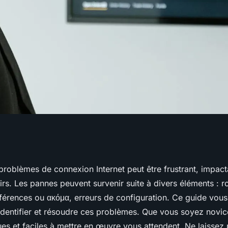
des problèmes de
roblèmes de connexion Internet peut être frustrant, impactan
oisirs. Les pannes peuvent survenir suite à divers éléments : r
?
terférences ou ακόμα, erreurs de configuration. Ce guide v
identifier et résoudre ces problèmes. Que vous soyez novic
ues et faciles à mettre en œuvre vous attendent. Ne laissez 