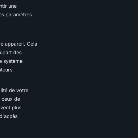
ntir une
ces paramètres
e appareil. Cela
lupart des
re système
teurs.
lité de votre
e ceux de
uvent plus
 d'accès