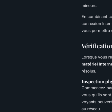
mineurs.
En combinant ce
connexion Inter
vous permettra d
Vérificatio
Lorsque vous ren
matériel Intern
résolus.
Inspection ph
Commencez par 
vous qu'ils son
voyants peuven
au réseau.