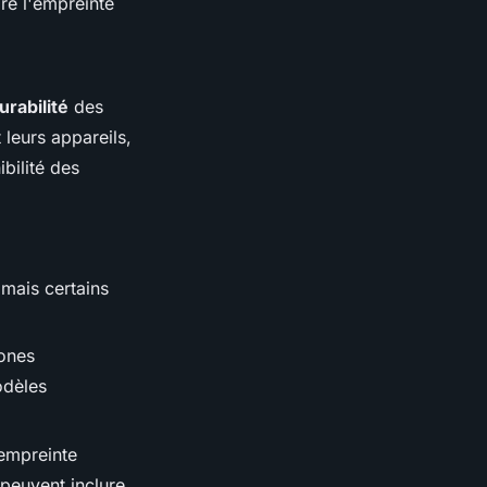
re l'empreinte
urabilité
des
 leurs appareils,
bilité des
 mais certains
hones
odèles
 empreinte
 peuvent inclure