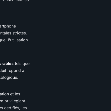
martphone
tales strictes.
e, l'utilisation
urables
tels que
duit répond à
cologique.
tion et les
n privilégiant
 certifiés, les