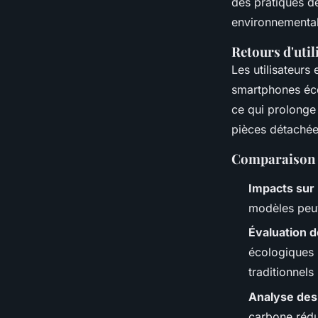
des pratiques de
environnemental
Retours d'util
Les utilisateurs
smartphones écol
ce qui prolonge 
pièces détachée
Comparaison d
Impacts sur 
modèles peuv
Évaluation 
écologiques 
traditionnel
Analyse des
carbone rédu