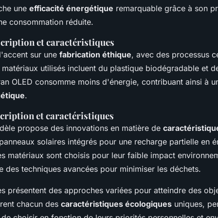
iche une
efficacité énergétique
remarquable grâce à son p
ne consommation réduite.
cription et caractéristiques
'accent sur une
fabrication éthique
, avec des processus ce
matériaux utilisés incluent du plastique biodégradable et d
ran OLED consomme moins d'énergie, contribuant ainsi à un
gétique
.
cription et caractéristiques
dèle propose des innovations en matière de
caractéristiq
 panneaux solaires intégrés pour une recharge partielle en é
s matériaux sont choisis pour leur faible impact environnem
ise des techniques avancées pour minimiser les déchets.
es présentent des approches variées pour atteindre des obje
offrent chacun des
caractéristiques écologiques
uniques, pe
e choisir en fonction de leurs priorités personnelles et en