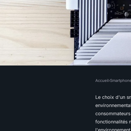
Accueil
›
Smartphon
SMARTPHONES
Comparatif smartph
Le choix d'un sm
environnemental
les plus écologiques
consommateurs c
fonctionnalités
l'environnement