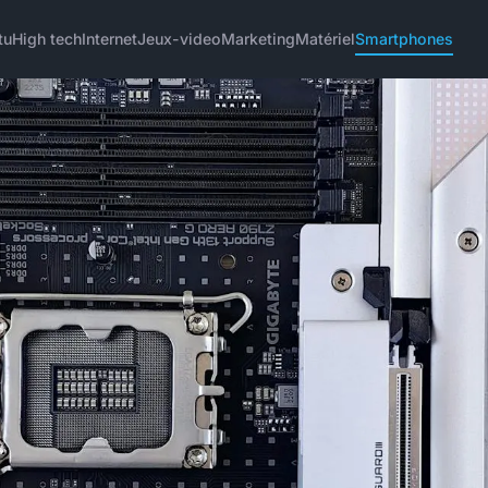
tu
High tech
Internet
Jeux-video
Marketing
Matériel
Smartphones