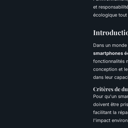
Juliette
•
9 octobre 2024
•
5 min de lecture
et responsabili
écologique tout
Introducti
Dans un monde d
smartphones é
fonctionnalités 
conception et l
dans leur capaci
Critères de du
Pour qu'un smar
doivent être pri
facilitant la ré
l'impact environ