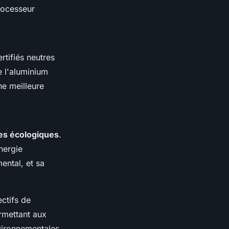
rocesseur
rtifiés neutres
e l'aluminium
e meilleure
ues écologiques
.
nergie
ental, et sa
ctifs de
rmettant aux
vironnementales.