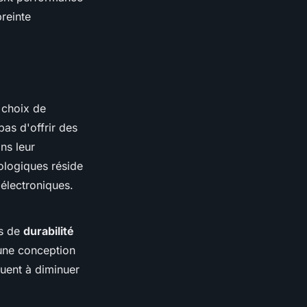
reinte
e choix de
pas d'offrir des
ns leur
ologiques réside
 électroniques.
es de
durabilité
 une conception
buent à diminuer