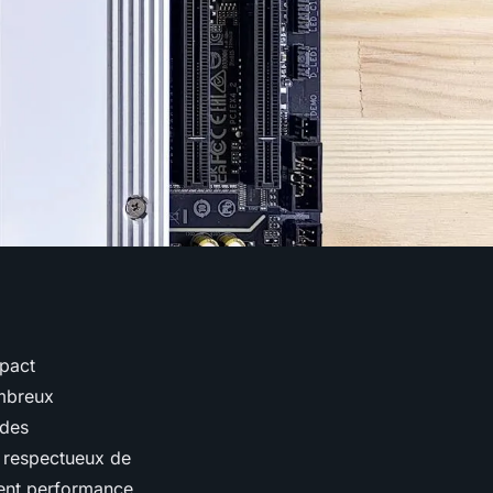
mpact
ombreux
 des
s respectueux de
ient performance