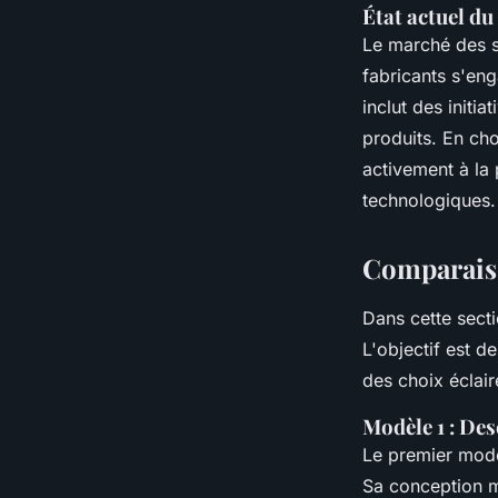
État actuel d
Le marché des s
fabricants s'en
inclut des initi
produits. En ch
activement à la 
technologiques.
Comparais
Dans cette sect
L'objectif est d
des choix éclair
Modèle 1 : Des
Le premier modèl
Sa conception mo