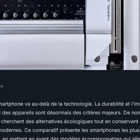
es
ones : Les choix
artphone va au-delà de la technologie. La durabilité et l'i
 des appareils sont désormais des critères majeurs. De n
herchent des alternatives écologiques tout en conservant
 modernes. Ce comparatif présente les smartphones les plu
, en mettant en avant des modèles écoresponsables qui all